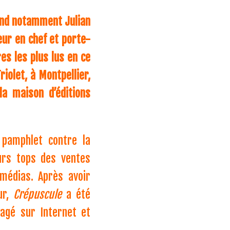
fend notamment Julian
eur en chef et porte-
es les plus lus en ce
iolet, à Montpellier,
la maison d’éditions
n pamphlet contre la
eurs tops des ventes
 médias. Après avoir
ur,
Crépuscule
a été
tagé sur Internet et