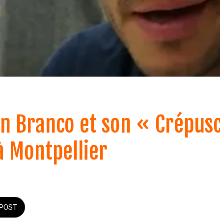
an Branco et son « Crépus
à Montpellier
POST