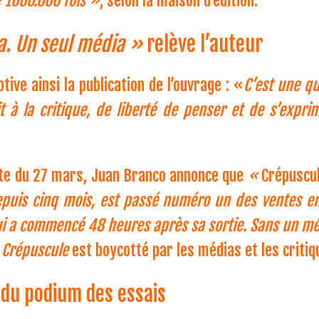
e 1000.000 fois »
, selon la maison d’édition.
a. Un seul média »
relève l’auteur
ive ainsi la publication de l’ouvrage : «
C’est une qu
t à la critique, de liberté de penser et de s’expr
te du 27 mars, Juan Branco annonce que
«
Crépuscu
depuis cinq mois, est passé numéro un des ventes e
ui a commencé 48 heures après sa sortie. Sans un mé
:
Crépuscule
est boycotté par les médias et les critiqu
 du podium des essais