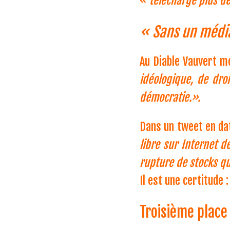
«
téléchargé plus d
« Sans un médi
Au Diable Vauvert mot
idéologique, de droi
démocratie.».
Dans un tweet en da
libre sur Internet 
rupture de stocks q
Il est une certitude 
Troisième place