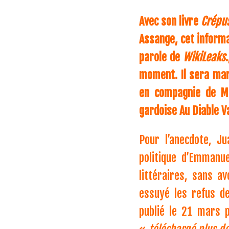
Avec son livre
Crépus
Assange, cet informa
parole de
WikiLeaks
moment. Il sera mard
en compagnie de Mar
gardoise Au Diable V
Pour l’anecdote, Ju
politique d’Emmanue
littéraires, sans a
essuyé les refus de
publié le 21 mars p