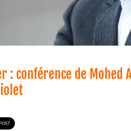
er : conférence de Mohed A
iolet
POST