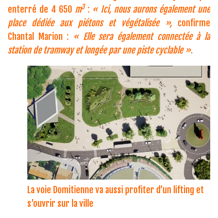
3
enterré de 4 650
m
:
« Ici, nous aurons également une
place dédiée aux piétons et végétalisée »,
confirme
Chantal Marion :
« Elle sera également connectée à la
station de tramway et longée par une piste c
yclable »
.
La voie Domitienne va aussi profiter d’un lifting et
s’ouvrir sur la ville