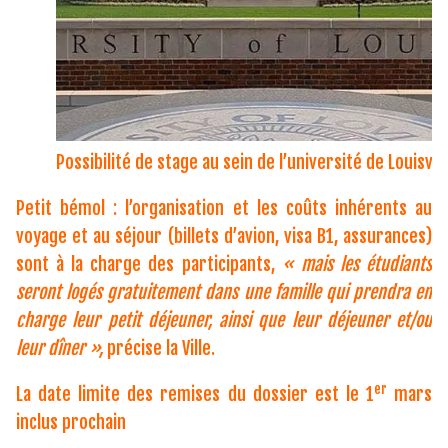
Possibilité de stage au sein de l’université de Louisvill
Petit bémol : l’organisation et les coûts inhérents au
voyage et au séjour (billets d’avion, visa B1, assurances)
sont à la charge des participants,
« mais les étudiants
seront logés gratuitement dans une famille qui prendra en
charge leur petit déjeuner, ainsi que leur déjeuner et/ou
leur dîner »,
précise la Ville.
er
La date limite des remises du dossier est le 1
mars
inclus prochain