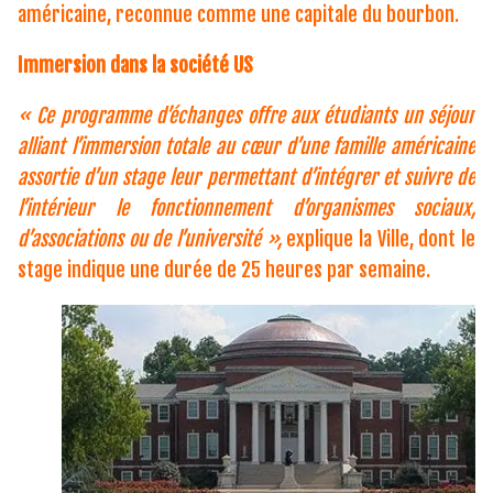
américaine, reconnue comme une capitale du bourbon.
Immersion dans la société US
« Ce programme d’échanges offre aux étudiants un séjour
alliant l’immersion totale au cœur d’une famille américaine
assortie d’un stage leur permettant d’intégrer et suivre de
l’intérieur le fonctionnement d’organismes sociaux,
d’associations ou de l’université »,
explique la Ville, dont le
stage indique une durée de 25 heures par semaine.