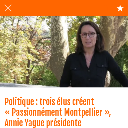
Politique : trois élus créent
« Passionnément Montpellier »,
Annie Yague présidente