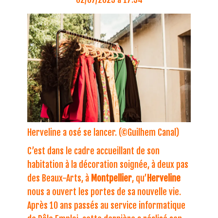
Herveline a osé se lancer.
(©Guilhem Canal)
C’est dans le cadre accueillant de son
habitation à la décoration soignée, à deux pas
des Beaux-Arts, à
Montpellier
, qu’
Herveline
nous a ouvert les portes de sa nouvelle vie.
Après 10 ans passés au service informatique