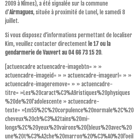
2009 à Nîmes), a été signalée sur la commune
d’
Airmagues
, située à proximité de Lunel, le samedi 8
juillet.
Si vous disposez d’informations permettant de localiser
Kim, veuillez contacter directement
le 17 ou la
gendarmerie de Vauvert au 04 66 73 15 20
.
[actuencadre actuencadre-imagebtn= » »
actuencadre-imageid= » » actuencadre-imageurl= » »
actuencadre-imageremove= » » actuencadre-
titre= »Les%20caract%C3%A9ristiques%20physiques
%20de%20l’adolescente » actuencadre-
texte= »1m55%2C%20corpulence%20normale%2C%20
cheveux%20ch%C3%A2tains%20mi-
longs%2C%20yeux%20vairons%20(bleus%20avec%20
une%20t%C3%A2che%20marron%20%C3%A0%20l’oeil