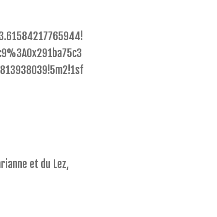
3.61584217765944!
a5c9%3A0x291ba75c3
8813938039!5m2!1sf
rianne et du Lez,