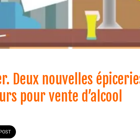
r. Deux nouvelles épiceri
urs pour vente d’alcool
POST