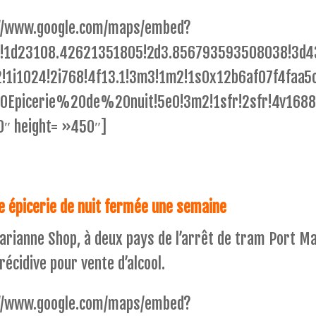
s://www.google.com/maps/embed?
!1d23108.42621351805!2d3.856793593508038!3d4
2!1i1024!2i768!4f13.1!3m3!1m2!1s0x12b6af07f4fa
Epicerie%20de%20nuit!5e0!3m2!1sfr!2sfr!4v168
0″ height= »450″]
ne épicerie de nuit fermée une semaine
Marianne Shop, à deux pays de l’arrêt de tram Port Ma
écidive pour vente d’alcool.
s://www.google.com/maps/embed?