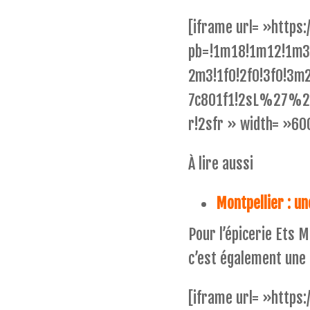
[iframe url= »http
pb=!1m18!1m12!1m3
2m3!1f0!2f0!3f0!3m
7c801f1!2sL%27%20
r!2sfr » width= »60
À lire aussi
Montpellier : u
Pour l’épicerie Ets 
c’est également une r
[iframe url= »http