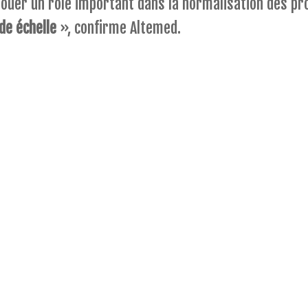
jouer un rôle important dans la normalisation des p
de échelle
», confirme Altemed.