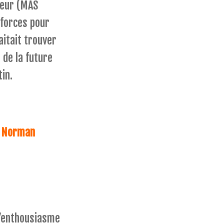
teur (MAS
 forces pour
aitait trouver
 de la future
in.
te Norman
 s’enthousiasme