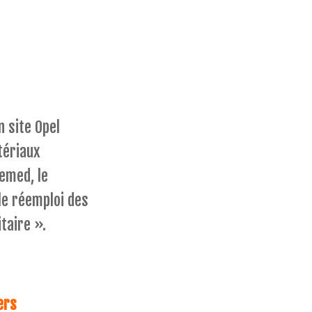
en site Opel
tériaux
emed, le
 le réemploi des
taire ».
ers