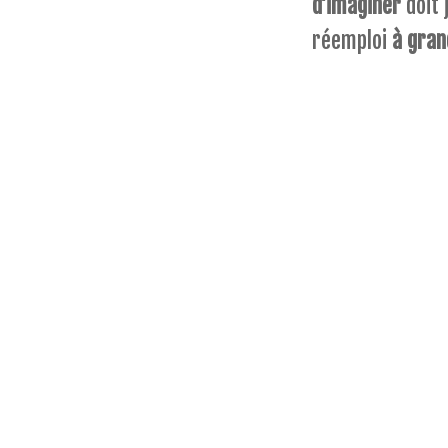
d’imaginer
doit 
réemploi
à gran