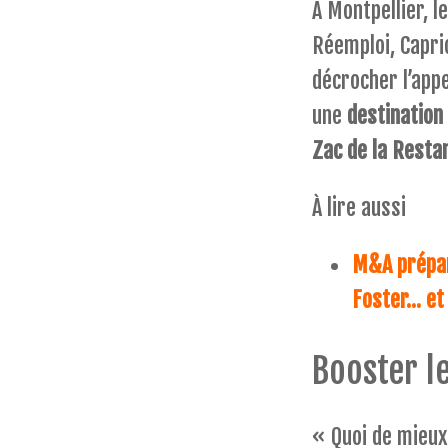
A Montpellier, l
Réemploi, Capri
décrocher l’appe
une
destination
Zac de la Resta
À lire aussi
M&A prépare
Foster… et 
Booster l
« Quoi de mieux 