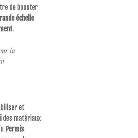
tre de booster
rande échelle
iment
.
par la
al
biliser et
i
des matériaux
 du
Permis