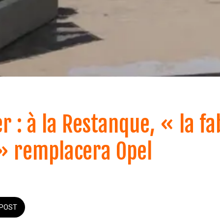
r : à la Restanque, « la f
» remplacera Opel
POST